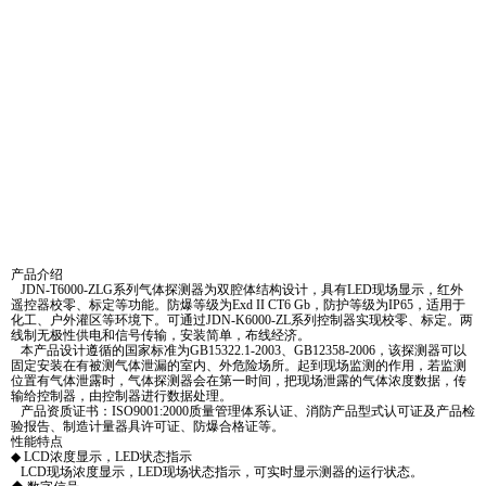
产品介绍
JDN-T6000-ZLG系列气体探测器为双腔体结构设计，具有LED现场显示，红外
遥控器校零、标定等功能。防爆等级为Exd II CT6 Gb，防护等级为IP65，适用于
化工、户外灌区等环境下。可通过JDN-K6000-ZL系列控制器实现校零、标定。两
线制无极性供电和信号传输，安装简单，布线经济。
本产品设计遵循的国家标准为GB15322.1-2003、GB12358-2006，该探测器可以
固定安装在有被测气体泄漏的室内、外危险场所。起到现场监测的作用，若监测
位置有气体泄露时，气体探测器会在第一时间，把现场泄露的气体浓度数据，传
输给控制器，由控制器进行数据处理。
产品资质证书：ISO9001:2000质量管理体系认证、消防产品型式认可证及产品检
验报告、制造计量器具许可证、防爆合格证等。
性能特点
◆ LCD浓度显示，LED状态指示
LCD现场浓度显示，LED现场状态指示，可实时显示测器的运行状态。