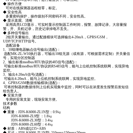
◆ 操作方便
可对在线探测器远程校零，标定。
◆ 安全性高
多重密码保护，操作级别不同密码不同，安全性高。
◆ 显示直观、清晰
采用高亮LCD显示，可实时显示控制器工作时间，报警、故障记录。大容量报
警，开、关机记录，历史记录掉电不丢失。
◆ 多种信号输出
2组开关量输出。通过配接模块可选择输出4-20mA，GPRS/GSM，
UDP/TCP/HTTP信号。
选配设备
1、10组继电器触点信号输出(选配)：
选配MK-ZL-W10执行器，可输出10组无源（或有源，可根据需求定制）开关量信
号，实现分区控制器
2、输出标准modbus/RTU协议的485信号(选配)：
可输出标准modbus/RTU协议的RS485信号，能与上位机控制系统联网，实现异地
监控。
3、输出4-20mA信号(选配)：
可输出4-20mA，能与上位机控制系统联网，实现异地监控。
4、GPRS/GSM数据传输模块(选配)：
可将控制器的数据传到上位机实现集中监控，同时可以在浓度发生报警后发短信
给负责人。
◆ 安装方便
专用的安装支架，现场安装方便。
技术参数
结构
◆ 重量：JDN-K6000-ZL1N型：0.9㎏
JDN-K6000-ZL9型 ：1.8㎏
JDN-K6000-ZL30型：3.4㎏
JDN-K6000-ZL60型：4.4㎏
◆ 材质：ABS或Q235+ABS
◆ 尺寸：JDN-K6000-ZL1N型: 210mm×150mm×50mm