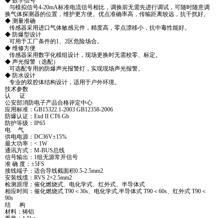
◆ 数字信号
与模拟信号4-20mA标准电流信号相比，调换前无需先进行调试，可随时随意调
换气体探测器的位置，维护更方便。优点准确率高，传输距离较远，抗干扰好。
◆ 测量准确
传感器采用进口气体敏感元件，精度高，零点漂移小，抗中毒性能好。
◆ 防爆型设计
可用于工厂条件的1、2区危险场合。
◆ 维修方便
传感器采用数字化模组设计，现场更换时无需校零、标定。
◆ 声光报警（选配）
可选配专用的防爆声光报警灯，实现现场声光报警。
◆ 防水设计
专业的双腔体结构设计，适用于户外环境。
技术参数
认 证
公安部消防电子产品合格评定中心
应用标准：GB15322.1-2003 GB12358-2006
防爆认证：Exd II CT6 Gb
防护等级：IP65
电 气
供电电源：DC36V±15%
最大功率：< 1W
通讯方式：M-BUS总线
信号输出：1组无源常开信号
准 确 度：±5FS
接线端子：适合导线截面积0.5-2.5mm2
安装线缆：RVS 2×2.5mm2
检测原理：催化燃烧式、电化学式、红外式、半导体式
相应时间：催化燃烧式 T90＜30s、电化学式,半导体式 T90＜60s、红外式 T90＜
90s
结 构
材料：铸铝