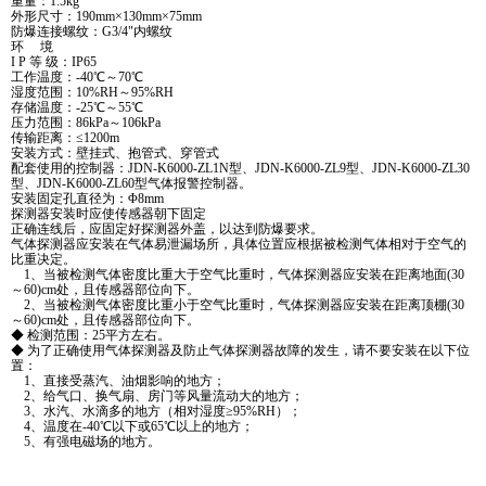
重量：1.5kg
外形尺寸：190mm×130mm×75mm
防爆连接螺纹：G3/4"内螺纹
环 境
I P 等 级：IP65
工作温度：-40℃～70℃
湿度范围：10%RH～95%RH
存储温度：-25℃～55℃
压力范围：86kPa～106kPa
传输距离：≤1200m
安装方式：壁挂式、抱管式、穿管式
配套使用的控制器：JDN-K6000-ZL1N型、JDN-K6000-ZL9型、JDN-K6000-ZL30
型、JDN-K6000-ZL60型气体报警控制器。
安装固定孔直径为：Φ8mm
探测器安装时应使传感器朝下固定
正确连线后，应固定好探测器外盖，以达到防爆要求。
气体探测器应安装在气体易泄漏场所，具体位置应根据被检测气体相对于空气的
比重决定。
1、当被检测气体密度比重大于空气比重时，气体探测器应安装在距离地面(30
～60)cm处，且传感器部位向下。
2、当被检测气体密度比重小于空气比重时，气体探测器应安装在距离顶棚(30
～60)cm处，且传感器部位向下。
◆ 检测范围：25平方左右。
◆ 为了正确使用气体探测器及防止气体探测器故障的发生，请不要安装在以下位
置：
1、直接受蒸汽、油烟影响的地方；
2、给气口、换气扇、房门等风量流动大的地方；
3、水汽、水滴多的地方（相对湿度≥95%RH）；
4、温度在-40℃以下或65℃以上的地方；
5、有强电磁场的地方。