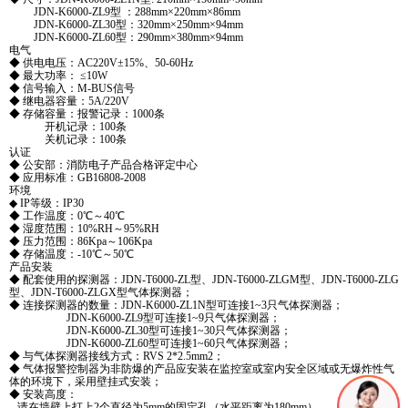
JDN-K6000-ZL9型 ：288mm×220mm×86mm
JDN-K6000-ZL30型：320mm×250mm×94mm
JDN-K6000-ZL60型：290mm×380mm×94mm
电气
◆ 供电电压：AC220V±15%、50-60Hz
◆ 最大功率： ≤10W
◆ 信号输入：M-BUS信号
◆ 继电器容量：5A/220V
◆ 存储容量：报警记录：1000条
开机记录：100条
关机记录：100条
认证
◆ 公安部：消防电子产品合格评定中心
◆ 应用标准：GB16808-2008
环境
◆ IP等级：IP30
◆ 工作温度：0℃～40℃
◆ 湿度范围：10%RH～95%RH
◆ 压力范围：86Kpa～106Kpa
◆ 存储温度：-10℃～50℃
产品安装
◆ 配套使用的探测器：JDN-T6000-ZL型、JDN-T6000-ZLGM型、JDN-T6000-ZLG
型、JDN-T6000-ZLGX型气体探测器；
◆ 连接探测器的数量：JDN-K6000-ZL1N型可连接1~3只气体探测器；
JDN-K6000-ZL9型可连接1~9只气体探测器；
JDN-K6000-ZL30型可连接1~30只气体探测器；
JDN-K6000-ZL60型可连接1~60只气体探测器；
◆ 与气体探测器接线方式：RVS 2*2.5mm2；
◆ 气体报警控制器为非防爆的产品应安装在监控室或室内安全区域或无爆炸性气
体的环境下，采用壁挂式安装；
◆ 安装高度：
请在墙壁上打上2个直径为5mm的固定孔（水平距离为180mm）。