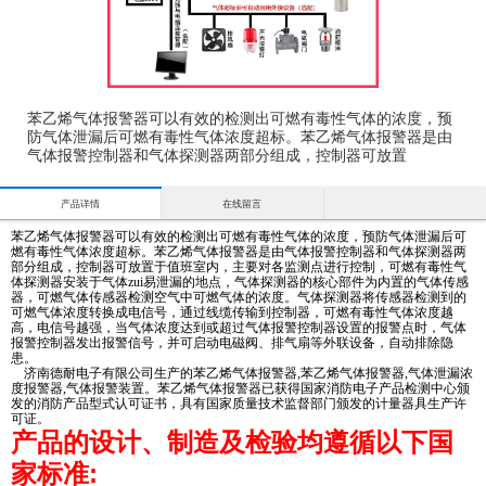
苯乙烯气体报警器可以有效的检测出可燃有毒性气体的浓度，预
防气体泄漏后可燃有毒性气体浓度超标。苯乙烯气体报警器是由
气体报警控制器和气体探测器两部分组成，控制器可放置
产品详情
在线留言
苯乙烯气体报警器可以有效的检测出可燃有毒性气体的浓度，预防气体泄漏后可
燃有毒性气体浓度超标。苯乙烯气体报警器是由气体报警控制器和气体探测器两
部分组成，控制器可放置于值班室内，主要对各监测点进行控制，可燃有毒性气
体探测器安装于气体zui易泄漏的地点，气体探测器的核心部件为内置的气体传感
器，可燃气体传感器检测空气中可燃气体的浓度。气体探测器将传感器检测到的
可燃气体浓度转换成电信号，通过线缆传输到控制器，可燃有毒性气体浓度越
高，电信号越强，当气体浓度达到或超过气体报警控制器设置的报警点时，气体
报警控制器发出报警信号，并可启动电磁阀、排气扇等外联设备，自动排除隐
患。
济南德耐电子有限公司生产的苯乙烯气体报警器,苯乙烯气体报警器,气体泄漏浓
度报警器,气体报警装置。苯乙烯气体报警器已获得国家消防电子产品检测中心颁
发的消防产品型式认可证书，具有国家质量技术监督部门颁发的计量器具生产许
可证。
产品的设计、制造及检验均遵循以下国
家标准: