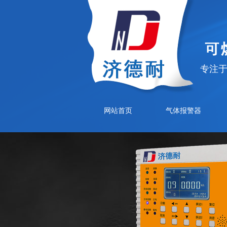
专注
网站首页
气体报警器