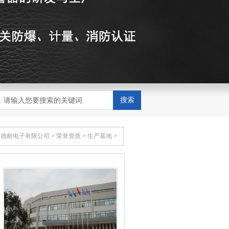
搜索
南德耐电子有限公司
>
荣誉资质
>
生产基地
>