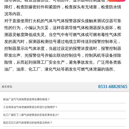
指导调试。检查连接部位、可动部件、显示器和控制旋钮，检查故
障灯，检查防爆密封件和紧固件，检查探头有无堵塞，检查防水情
况等内容。
对于直接使用打火机的气体与气体报警器探头接触来测试仪器可靠
性的行为，小编认为欠妥，这样容易导致气体检测器探头损坏，检
测器灵敏度降低或失灵。当空气中有可燃气体或可燃有毒性气体挥
发的蒸汽时，探测器检测信号通过电缆立即传送到报警控制单元，
控制器显示出气体浓度，当超过设定的报警浓度值时，报警控制器
即发出声、光报警信号并输出联动控制信号，控制风机等设备排除
险情，从而起到保障工厂安全生产，避免事故发生。广泛用各类炼
油厂、油库、化工厂、液化气站等易发生可燃气体泄漏的场所。
0531-68820565
相关资讯
炼油厂油气气体报警器使用在哪些领域？
工业用原油气体泄漏报警器怎样进行定期维护？
化工厂罐区丁二烯气体报警器的安装距离有多少?
固定式正己烷气体报警仪的使用是怎样的？