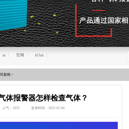
as
官网
kl hat
司新闻
>
气体报警器怎样检查气体？
人气：
1035
发表时间：2022-01-04