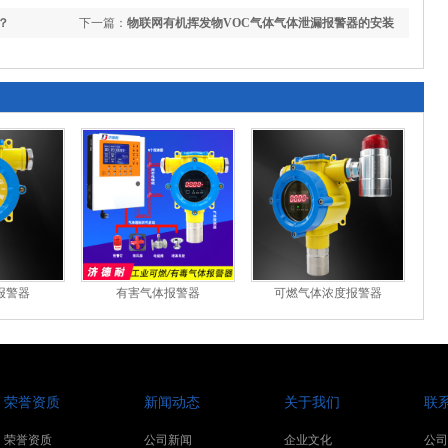
？
下一篇：
物联网有机挥发物VOC气体气体泄漏报警器的安装
要求有什么？
报警器
有害气体报警器
可燃气体浓度报警器
荣誉资质
新闻动态
关于我们
联
荣誉资质
公司新闻
企业文化
公司