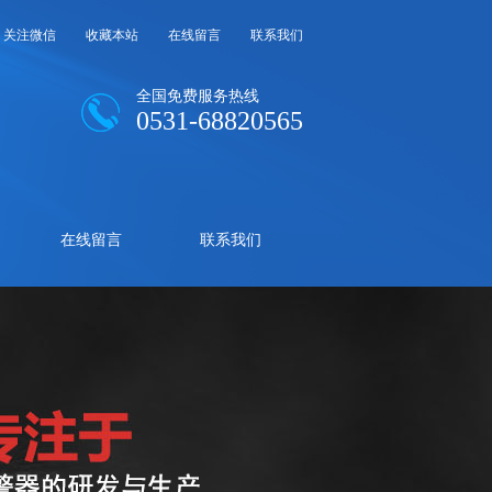
关注微信
收藏本站
在线留言
联系我们
全国免费服务热线
0531-68820565
在线留言
联系我们