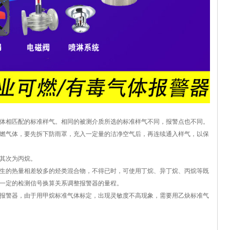
体相匹配的标准样气。相同的被测介质所选的标准样气不同，报警点也不同。
燃气体，要先拆下防雨罩，充入一定量的洁净空气后，再连续通入样气，以保
其次为丙烷。
生的热量相差较多的烃类混合物，不得已时，可使用丁烷、异丁烷、丙烷等既
一定的检测信号换算关系调整报警器的量程。
报警器，由于用甲烷标准气体标定，出现灵敏度不高现象，需要用乙炔标准气