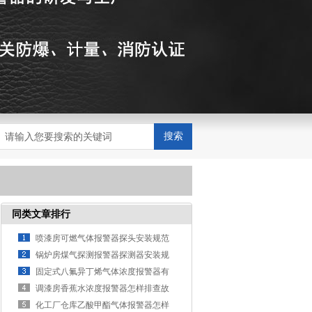
搜索
同类文章排行
喷漆房可燃气体报警器探头安装规范
锅炉房煤气探测报警器探测器安装规
范
固定式八氟异丁烯气体浓度报警器有
哪些种类？
调漆房香蕉水浓度报警器怎样排查故
障？
化工厂仓库乙酸甲酯气体报警器怎样