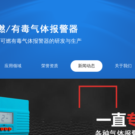
于可燃有毒气体报警器的研发与生产
应用领域
荣誉资质
新闻动态
关于我们