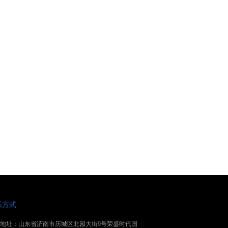
系方式
地址：山东省济南市历城区北园大街9号荣盛时代国