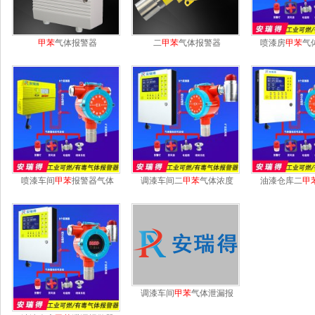
甲苯
气体报警器
二
甲苯
气体报警器
喷漆房
甲苯
气
喷漆车间
甲苯
报警器气体
调漆车间二
甲苯
气体浓度
油漆仓库二
甲
调漆车间
甲苯
气体泄漏报