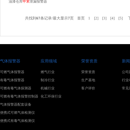
油漆仓库
甲苯
泄漏报警器
共找到
67
条记录/最大显示
7
页
首页
1
[2]
[3]
[4]
[5]
气体报警器
应用领域
荣誉资质
新闻
可燃气体报警器
燃气行业
荣誉资质
公司
有毒气体报警器
制冷行业
生产基地
行业
可燃有毒气体探测器
机械行业
客户评价
常见
可燃有毒气体报警控制器
化工环保行业
气体报警器配套设备
便携式可燃气体检测仪
便携式有毒气体检测仪