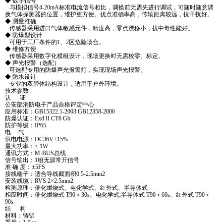
◆ 数字信号
与模拟信号4-20mA标准电流信号相比，调换前无需先进行调试，可随时随意调
换气体探测器的位置，维护更方便。优点准确率高，传输距离较远，抗干扰好。
◆ 测量准确
传感器采用进口气体敏感元件，精度高，零点漂移小，抗中毒性能好。
◆ 防爆型设计
可用于工厂条件的1、2区危险场合。
◆ 维修方便
传感器采用数字化模组设计，现场更换时无需校零、标定。
◆ 声光报警（选配）
可选配专用的防爆声光报警灯，实现现场声光报警。
◆ 防水设计
专业的双腔体结构设计，适用于户外环境。
技术参数
认 证
公安部消防电子产品合格评定中心
应用标准：GB15322.1-2003 GB12358-2006
防爆认证：Exd II CT6 Gb
防护等级：IP65
电 气
供电电源：DC36V±15%
最大功率：< 1W
通讯方式：M-BUS总线
信号输出：1组无源常开信号
准 确 度：±5FS
接线端子：适合导线截面积0.5-2.5mm2
安装线缆：RVS 2×2.5mm2
检测原理：催化燃烧式、电化学式、红外式、半导体式
相应时间：催化燃烧式 T90＜30s、电化学式,半导体式 T90＜60s、红外式 T90＜
90s
结 构
材料：铸铝