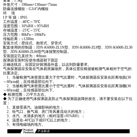
重量：1.5kg
外形尺寸：190mm×130mm×75mm
防爆连接螺纹：G3/4"内螺纹
环 境
I P 等 级：IP65
工作温度：-40℃～70℃
湿度范围：10%RH～95%RH
存储温度：-25℃～55℃
压力范围：86kPa～106kPa
传输距离：≤1200m
安装方式：壁挂式、抱管式、穿管式
配套使用的控制器：JDN-K6000-ZL1N型、JDN-K6000-ZL9型、JDN-K6000-ZL30
型、JDN-K6000-ZL60型气体报警控制器。
安装固定孔直径为：Φ8mm
探测器安装时应使传感器朝下固定
正确连线后，应固定好探测器外盖，以达到防爆要求。
气体探测器应安装在气体易泄漏场所，具体位置应根据被检测气体相对于空气的
比重决定。
1、当被检测气体密度比重大于空气比重时，气体探测器应安装在距离地面(30
～60)cm处，且传感器部位向下。
2、当被检测气体密度比重小于空气比重时，气体探测器应安装在距离顶棚(30
～60)cm处，且传感器部位向下。
◆ 检测范围：25平方左右。
◆ 为了正确使用气体探测器及防止气体探测器故障的发生，请不要安装在以下位
置：
1、直接受蒸汽、油烟影响的地方；
2、给气口、换气扇、房门等风量流动大的地方；
3、水汽、水滴多的地方（相对湿度≥95%RH）；
4、温度在-40℃以下或65℃以上的地方；
5、有强电磁场的地方。