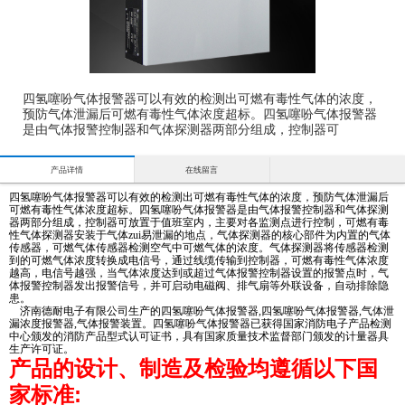
四氢噻吩气体报警器可以有效的检测出可燃有毒性气体的浓度，
预防气体泄漏后可燃有毒性气体浓度超标。四氢噻吩气体报警器
是由气体报警控制器和气体探测器两部分组成，控制器可
产品详情
在线留言
四氢噻吩气体报警器可以有效的检测出可燃有毒性气体的浓度，预防气体泄漏后
可燃有毒性气体浓度超标。四氢噻吩气体报警器是由气体报警控制器和气体探测
器两部分组成，控制器可放置于值班室内，主要对各监测点进行控制，可燃有毒
性气体探测器安装于气体zui易泄漏的地点，气体探测器的核心部件为内置的气体
传感器，可燃气体传感器检测空气中可燃气体的浓度。气体探测器将传感器检测
到的可燃气体浓度转换成电信号，通过线缆传输到控制器，可燃有毒性气体浓度
越高，电信号越强，当气体浓度达到或超过气体报警控制器设置的报警点时，气
体报警控制器发出报警信号，并可启动电磁阀、排气扇等外联设备，自动排除隐
患。
济南德耐电子有限公司生产的四氢噻吩气体报警器,四氢噻吩气体报警器,气体泄
漏浓度报警器,气体报警装置。四氢噻吩气体报警器已获得国家消防电子产品检测
中心颁发的消防产品型式认可证书，具有国家质量技术监督部门颁发的计量器具
生产许可证。
产品的设计、制造及检验均遵循以下国
家标准: