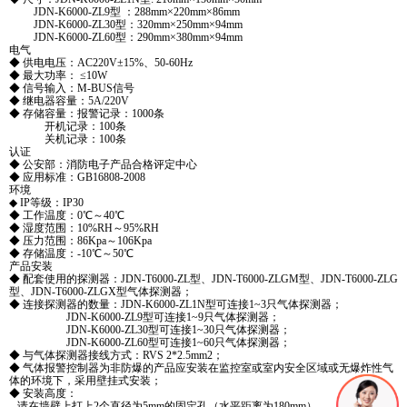
JDN-K6000-ZL9型 ：288mm×220mm×86mm
JDN-K6000-ZL30型：320mm×250mm×94mm
JDN-K6000-ZL60型：290mm×380mm×94mm
电气
◆ 供电电压：AC220V±15%、50-60Hz
◆ 最大功率： ≤10W
◆ 信号输入：M-BUS信号
◆ 继电器容量：5A/220V
◆ 存储容量：报警记录：1000条
开机记录：100条
关机记录：100条
认证
◆ 公安部：消防电子产品合格评定中心
◆ 应用标准：GB16808-2008
环境
◆ IP等级：IP30
◆ 工作温度：0℃～40℃
◆ 湿度范围：10%RH～95%RH
◆ 压力范围：86Kpa～106Kpa
◆ 存储温度：-10℃～50℃
产品安装
◆ 配套使用的探测器：JDN-T6000-ZL型、JDN-T6000-ZLGM型、JDN-T6000-ZLG
型、JDN-T6000-ZLGX型气体探测器；
◆ 连接探测器的数量：JDN-K6000-ZL1N型可连接1~3只气体探测器；
JDN-K6000-ZL9型可连接1~9只气体探测器；
JDN-K6000-ZL30型可连接1~30只气体探测器；
JDN-K6000-ZL60型可连接1~60只气体探测器；
◆ 与气体探测器接线方式：RVS 2*2.5mm2；
◆ 气体报警控制器为非防爆的产品应安装在监控室或室内安全区域或无爆炸性气
体的环境下，采用壁挂式安装；
◆ 安装高度：
请在墙壁上打上2个直径为5mm的固定孔（水平距离为180mm）。