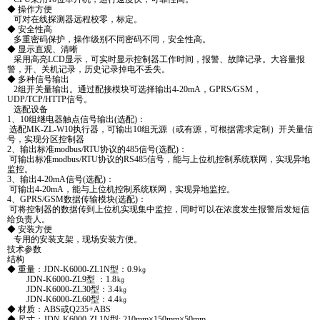
◆ 操作方便
可对在线探测器远程校零，标定。
◆ 安全性高
多重密码保护，操作级别不同密码不同，安全性高。
◆ 显示直观、清晰
采用高亮LCD显示，可实时显示控制器工作时间，报警、故障记录。大容量报
警，开、关机记录，历史记录掉电不丢失。
◆ 多种信号输出
2组开关量输出。通过配接模块可选择输出4-20mA，GPRS/GSM，
UDP/TCP/HTTP信号。
选配设备
1、10组继电器触点信号输出(选配)：
选配MK-ZL-W10执行器，可输出10组无源（或有源，可根据需求定制）开关量信
号，实现分区控制器
2、输出标准modbus/RTU协议的485信号(选配)：
可输出标准modbus/RTU协议的RS485信号，能与上位机控制系统联网，实现异地
监控。
3、输出4-20mA信号(选配)：
可输出4-20mA，能与上位机控制系统联网，实现异地监控。
4、GPRS/GSM数据传输模块(选配)：
可将控制器的数据传到上位机实现集中监控，同时可以在浓度发生报警后发短信
给负责人。
◆ 安装方便
专用的安装支架，现场安装方便。
技术参数
结构
◆ 重量：JDN-K6000-ZL1N型：0.9㎏
JDN-K6000-ZL9型 ：1.8㎏
JDN-K6000-ZL30型：3.4㎏
JDN-K6000-ZL60型：4.4㎏
◆ 材质：ABS或Q235+ABS
◆ 尺寸：JDN-K6000-ZL1N型: 210mm×150mm×50mm