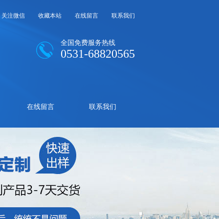
关注微信
收藏本站
在线留言
联系我们
全国免费服务热线
0531-68820565
在线留言
联系我们