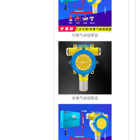
可燃气体报警器
有毒气体报警器