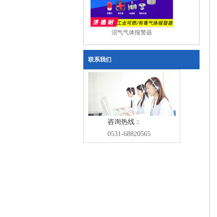
沼气气体报警器
联系我们
咨询热线：
0531-68820565