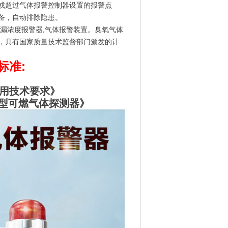
或超过气体报警控制器设置的报警点
备，自动排除隐患。
漏浓度报警器,气体报警装置。臭氧气体
，具有国家质量技术监督部门颁发的计
标准:
仪通用技术要求》
L的点型可燃气体探测器》