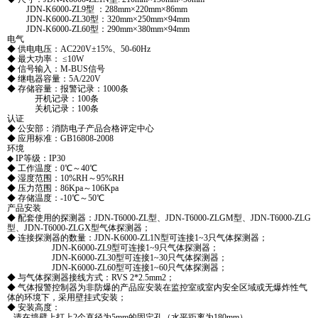
JDN-K6000-ZL9型 ：288mm×220mm×86mm
JDN-K6000-ZL30型：320mm×250mm×94mm
JDN-K6000-ZL60型：290mm×380mm×94mm
电气
◆ 供电电压：AC220V±15%、50-60Hz
◆ 最大功率： ≤10W
◆ 信号输入：M-BUS信号
◆ 继电器容量：5A/220V
◆ 存储容量：报警记录：1000条
开机记录：100条
关机记录：100条
认证
◆ 公安部：消防电子产品合格评定中心
◆ 应用标准：GB16808-2008
环境
◆ IP等级：IP30
◆ 工作温度：0℃～40℃
◆ 湿度范围：10%RH～95%RH
◆ 压力范围：86Kpa～106Kpa
◆ 存储温度：-10℃～50℃
产品安装
◆ 配套使用的探测器：JDN-T6000-ZL型、JDN-T6000-ZLGM型、JDN-T6000-ZLG
型、JDN-T6000-ZLGX型气体探测器；
◆ 连接探测器的数量：JDN-K6000-ZL1N型可连接1~3只气体探测器；
JDN-K6000-ZL9型可连接1~9只气体探测器；
JDN-K6000-ZL30型可连接1~30只气体探测器；
JDN-K6000-ZL60型可连接1~60只气体探测器；
◆ 与气体探测器接线方式：RVS 2*2.5mm2；
◆ 气体报警控制器为非防爆的产品应安装在监控室或室内安全区域或无爆炸性气
体的环境下，采用壁挂式安装；
◆ 安装高度：
请在墙壁上打上2个直径为5mm的固定孔（水平距离为180mm）。