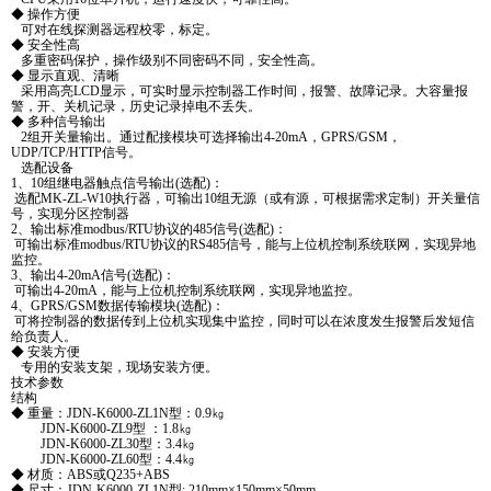
◆ 操作方便
可对在线探测器远程校零，标定。
◆ 安全性高
多重密码保护，操作级别不同密码不同，安全性高。
◆ 显示直观、清晰
采用高亮LCD显示，可实时显示控制器工作时间，报警、故障记录。大容量报
警，开、关机记录，历史记录掉电不丢失。
◆ 多种信号输出
2组开关量输出。通过配接模块可选择输出4-20mA，GPRS/GSM，
UDP/TCP/HTTP信号。
选配设备
1、10组继电器触点信号输出(选配)：
选配MK-ZL-W10执行器，可输出10组无源（或有源，可根据需求定制）开关量信
号，实现分区控制器
2、输出标准modbus/RTU协议的485信号(选配)：
可输出标准modbus/RTU协议的RS485信号，能与上位机控制系统联网，实现异地
监控。
3、输出4-20mA信号(选配)：
可输出4-20mA，能与上位机控制系统联网，实现异地监控。
4、GPRS/GSM数据传输模块(选配)：
可将控制器的数据传到上位机实现集中监控，同时可以在浓度发生报警后发短信
给负责人。
◆ 安装方便
专用的安装支架，现场安装方便。
技术参数
结构
◆ 重量：JDN-K6000-ZL1N型：0.9㎏
JDN-K6000-ZL9型 ：1.8㎏
JDN-K6000-ZL30型：3.4㎏
JDN-K6000-ZL60型：4.4㎏
◆ 材质：ABS或Q235+ABS
◆ 尺寸：JDN-K6000-ZL1N型: 210mm×150mm×50mm