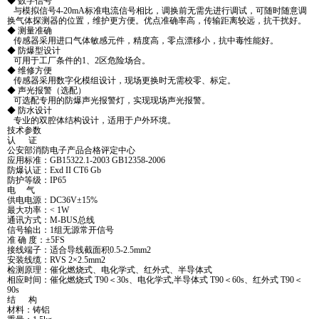
◆ 数字信号
与模拟信号4-20mA标准电流信号相比，调换前无需先进行调试，可随时随意调
换气体探测器的位置，维护更方便。优点准确率高，传输距离较远，抗干扰好。
◆ 测量准确
传感器采用进口气体敏感元件，精度高，零点漂移小，抗中毒性能好。
◆ 防爆型设计
可用于工厂条件的1、2区危险场合。
◆ 维修方便
传感器采用数字化模组设计，现场更换时无需校零、标定。
◆ 声光报警（选配）
可选配专用的防爆声光报警灯，实现现场声光报警。
◆ 防水设计
专业的双腔体结构设计，适用于户外环境。
技术参数
认 证
公安部消防电子产品合格评定中心
应用标准：GB15322.1-2003 GB12358-2006
防爆认证：Exd II CT6 Gb
防护等级：IP65
电 气
供电电源：DC36V±15%
最大功率：< 1W
通讯方式：M-BUS总线
信号输出：1组无源常开信号
准 确 度：±5FS
接线端子：适合导线截面积0.5-2.5mm2
安装线缆：RVS 2×2.5mm2
检测原理：催化燃烧式、电化学式、红外式、半导体式
相应时间：催化燃烧式 T90＜30s、电化学式,半导体式 T90＜60s、红外式 T90＜
90s
结 构
材料：铸铝