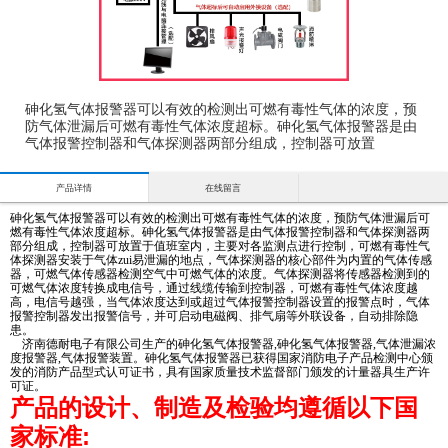
砷化氢气体报警器可以有效的检测出可燃有毒性气体的浓度，预
防气体泄漏后可燃有毒性气体浓度超标。砷化氢气体报警器是由
气体报警控制器和气体探测器两部分组成，控制器可放置
产品详情
在线留言
砷化氢气体报警器可以有效的检测出可燃有毒性气体的浓度，预防气体泄漏后可
燃有毒性气体浓度超标。砷化氢气体报警器是由气体报警控制器和气体探测器两
部分组成，控制器可放置于值班室内，主要对各监测点进行控制，可燃有毒性气
体探测器安装于气体zui易泄漏的地点，气体探测器的核心部件为内置的气体传感
器，可燃气体传感器检测空气中可燃气体的浓度。气体探测器将传感器检测到的
可燃气体浓度转换成电信号，通过线缆传输到控制器，可燃有毒性气体浓度越
高，电信号越强，当气体浓度达到或超过气体报警控制器设置的报警点时，气体
报警控制器发出报警信号，并可启动电磁阀、排气扇等外联设备，自动排除隐
患。
济南德耐电子有限公司生产的砷化氢气体报警器,砷化氢气体报警器,气体泄漏浓
度报警器,气体报警装置。砷化氢气体报警器已获得国家消防电子产品检测中心颁
发的消防产品型式认可证书，具有国家质量技术监督部门颁发的计量器具生产许
可证。
产品的设计、制造及检验均遵循以下国
家标准: