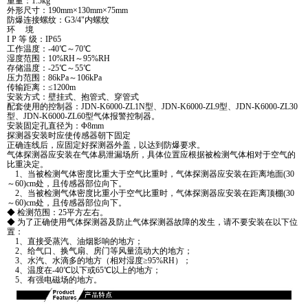
重量：1.5kg
外形尺寸：190mm×130mm×75mm
防爆连接螺纹：G3/4"内螺纹
环 境
I P 等 级：IP65
工作温度：-40℃～70℃
湿度范围：10%RH～95%RH
存储温度：-25℃～55℃
压力范围：86kPa～106kPa
传输距离：≤1200m
安装方式：壁挂式、抱管式、穿管式
配套使用的控制器：JDN-K6000-ZL1N型、JDN-K6000-ZL9型、JDN-K6000-ZL30
型、JDN-K6000-ZL60型气体报警控制器。
安装固定孔直径为：Φ8mm
探测器安装时应使传感器朝下固定
正确连线后，应固定好探测器外盖，以达到防爆要求。
气体探测器应安装在气体易泄漏场所，具体位置应根据被检测气体相对于空气的
比重决定。
1、当被检测气体密度比重大于空气比重时，气体探测器应安装在距离地面(30
～60)cm处，且传感器部位向下。
2、当被检测气体密度比重小于空气比重时，气体探测器应安装在距离顶棚(30
～60)cm处，且传感器部位向下。
◆ 检测范围：25平方左右。
◆ 为了正确使用气体探测器及防止气体探测器故障的发生，请不要安装在以下位
置：
1、直接受蒸汽、油烟影响的地方；
2、给气口、换气扇、房门等风量流动大的地方；
3、水汽、水滴多的地方（相对湿度≥95%RH）；
4、温度在-40℃以下或65℃以上的地方；
5、有强电磁场的地方。